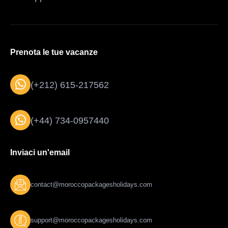
Prenota le tue vacanze
(+212) 615-217562
(+44) 734-0957440
Inviaci un'email
contact@moroccopackagesholidays.com
support@moroccopackagesholidays.com